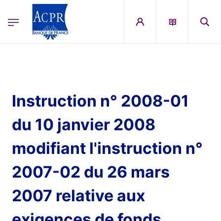
egion
ACPR Menu Principal (French)
Aller au contenu principal
Instruction n° 2008-01
du 10 janvier 2008
modifiant l'instruction n°
2007-02 du 26 mars
2007 relative aux
exigences de fonds