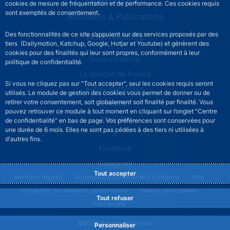
cookies de mesure de fréquentation et de performance. Ces cookies requis
sont exemptés de consentement.
Actualités & Publications
Des fonctionnalités de ce site s’appuient sur des services proposés par des
Nous rejoindre
tiers (Dailymotion, Katchup, Google, Hotjar et Youtube) et génèrent des
cookies pour des finalités qui leur sont propres, conformément à leur
ACPR footer secondary menu (French)
Nous contacter
politique de confidentialité.
La Banque de France
Si vous ne cliquez pas sur "Tout accepter", seul les cookies requis seront
Autres institutions
utilisés. Le module de gestion des cookies vous permet de donner ou de
retirer votre consentement, soit globalement soit finalité par finalité. Vous
LinkedIn
pouvez retrouver ce module à tout moment en cliquant sur l’onglet "Centre
YouTube
de confidentialité" en bas de page. Vos préférences sont conservées pour
une durée de 6 mois. Elles ne sont pas cédées à des tiers ni utilisées à
X
d'autres fins.
Facebook
Instagram
Tout accepter
ACPR footer legal notice menu
Mentions légales
Accessibilité partiellement conforme
Aide
Protection des données personnelles
Gestion des cookies
Tout refuser
Plan du site
©2026 Banque de France
Personnaliser