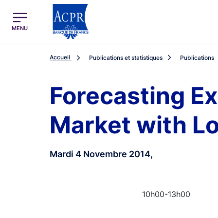
egion
ACPR Menu Principal (French)
MENU
Accueil
Publications et statistiques
Publications
Forecasting Ex
Market with Lo
Mardi 4 Novembre 2014,
10h00-13h00