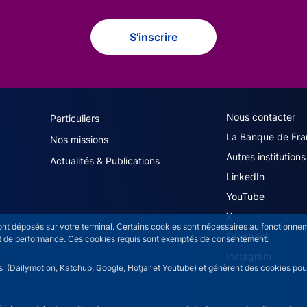
S'inscrire
navigation (French)
ACPR footer secon
Nous contacter
Particuliers
La Banque de Fra
Nos missions
Autres institutions
Actualités & Publications
LinkedIn
YouTube
X
sont déposés sur votre terminal. Certains cookies sont nécessaires au fonctionneme
Facebook
n et de performance. Ces cookies requis sont exemptés de consentement.
Instagram
rs (Dailymotion, Katchup, Google, Hotjar et Youtube) et génèrent des cookies pour 