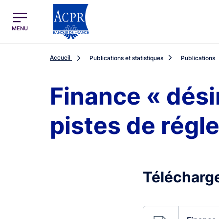
egion
ACPR Menu Principal (French)
MENU
Accueil
Publications et statistiques
Publications
Finance « dési
pistes de régl
Télécharge