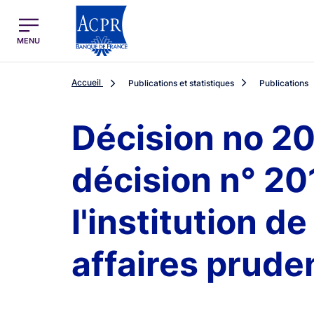
egion
ACPR Menu Principal (French)
MENU
Accueil
Publications et statistiques
Publications
Décision no 20
décision n° 20
l'institution 
affaires pruden