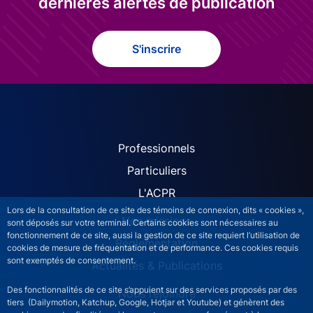
dernières alertes de publication
S'inscrire
ACPR site navigation (Fren
Professionnels
Particuliers
L'ACPR
Lors de la consultation de ce site des témoins de connexion, dits « cookies »,
Nos missions
sont déposés sur votre terminal. Certains cookies sont nécessaires au
fonctionnement de ce site, aussi la gestion de ce site requiert l’utilisation de
Réglementation
cookies de mesure de fréquentation et de performance. Ces cookies requis
sont exemptés de consentement.
Actualités & Publications
Des fonctionnalités de ce site s’appuient sur des services proposés par des
Nous rejoindre
tiers (Dailymotion, Katchup, Google, Hotjar et Youtube) et génèrent des