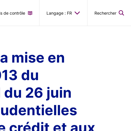
is de contrôle
Langage : FR
Rechercher
la mise en
013 du
 du 26 juin
udentielles
 crédit et aux