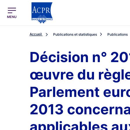
egion
ACPR Menu Principal (French)
MENU
Accueil
Publications et statistiques
Publications
Décision n° 20
œuvre du règl
Parlement euro
2013 concernan
applicables au