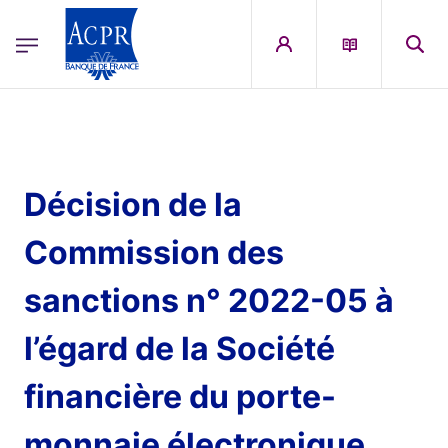
egion
ACPR Menu Principal (French)
Aller au contenu principal
Décision de la
Commission des
sanctions n° 2022-05 à
l’égard de la Société
financière du porte-
monnaie électronique