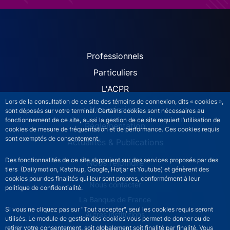
ACPR site navigation (Fren
Professionnels
Particuliers
L'ACPR
Lors de la consultation de ce site des témoins de connexion, dits « cookies »,
Nos missions
sont déposés sur votre terminal. Certains cookies sont nécessaires au
fonctionnement de ce site, aussi la gestion de ce site requiert l’utilisation de
Réglementation
cookies de mesure de fréquentation et de performance. Ces cookies requis
sont exemptés de consentement.
Actualités & Publications
Des fonctionnalités de ce site s’appuient sur des services proposés par des
Nous rejoindre
tiers (Dailymotion, Katchup, Google, Hotjar et Youtube) et génèrent des
cookies pour des finalités qui leur sont propres, conformément à leur
ACPR footer secondary menu (French)
Nous contacter
politique de confidentialité.
La Banque de France
Si vous ne cliquez pas sur "Tout accepter", seul les cookies requis seront
Autres institutions
utilisés. Le module de gestion des cookies vous permet de donner ou de
retirer votre consentement, soit globalement soit finalité par finalité. Vous
LinkedIn