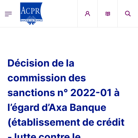
egion
ACPR Menu Principal (French)
Aller au contenu principal
Décision de la
commission des
sanctions n° 2022-01 à
l’égard d’Axa Banque
(établissement de crédit
- lutte contre le