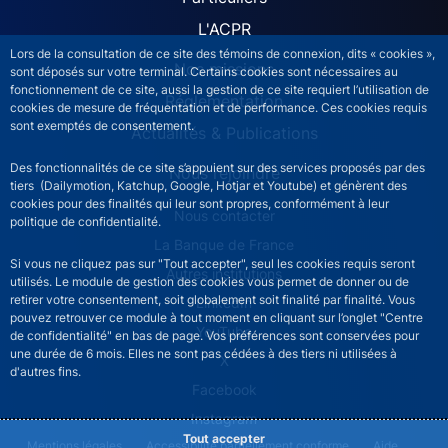
L'ACPR
Lors de la consultation de ce site des témoins de connexion, dits « cookies »,
Nos missions
sont déposés sur votre terminal. Certains cookies sont nécessaires au
fonctionnement de ce site, aussi la gestion de ce site requiert l’utilisation de
Réglementation
cookies de mesure de fréquentation et de performance. Ces cookies requis
sont exemptés de consentement.
Actualités & Publications
Des fonctionnalités de ce site s’appuient sur des services proposés par des
Nous rejoindre
tiers (Dailymotion, Katchup, Google, Hotjar et Youtube) et génèrent des
cookies pour des finalités qui leur sont propres, conformément à leur
ACPR footer secondary menu (French)
Nous contacter
politique de confidentialité.
La Banque de France
Si vous ne cliquez pas sur "Tout accepter", seul les cookies requis seront
Autres institutions
utilisés. Le module de gestion des cookies vous permet de donner ou de
retirer votre consentement, soit globalement soit finalité par finalité. Vous
LinkedIn
pouvez retrouver ce module à tout moment en cliquant sur l’onglet "Centre
YouTube
de confidentialité" en bas de page. Vos préférences sont conservées pour
une durée de 6 mois. Elles ne sont pas cédées à des tiers ni utilisées à
X
d'autres fins.
Facebook
Instagram
Tout accepter
ACPR footer legal notice menu
Mentions légales
Accessibilité partiellement conforme
Aide