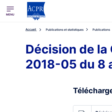
egion
ACPR Menu Principal (French)
MENU
Accueil
Publications et statistiques
Publications
Décision de la
2018-05 du 8 av
Télécharge