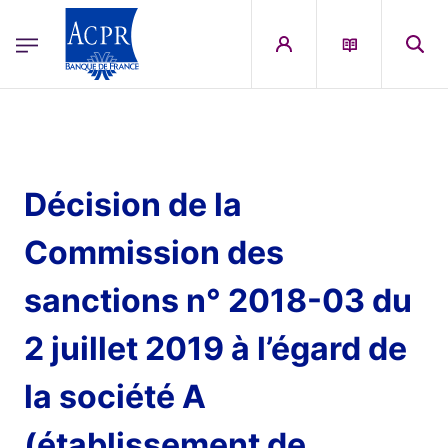
egion
ACPR Menu Principal (French)
Aller au contenu principal
Décision de la
Commission des
sanctions n° 2018-03 du
2 juillet 2019 à l’égard de
la société A
(établissement de