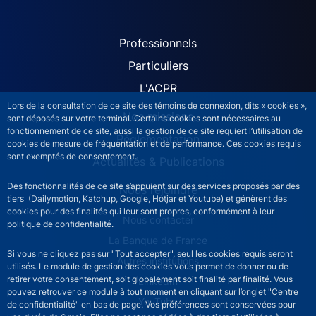
ACPR site navigation (Fren
Professionnels
Particuliers
L'ACPR
Lors de la consultation de ce site des témoins de connexion, dits « cookies »,
Nos missions
sont déposés sur votre terminal. Certains cookies sont nécessaires au
fonctionnement de ce site, aussi la gestion de ce site requiert l’utilisation de
Réglementation
cookies de mesure de fréquentation et de performance. Ces cookies requis
sont exemptés de consentement.
Actualités & Publications
Des fonctionnalités de ce site s’appuient sur des services proposés par des
Nous rejoindre
tiers (Dailymotion, Katchup, Google, Hotjar et Youtube) et génèrent des
cookies pour des finalités qui leur sont propres, conformément à leur
ACPR footer secondary menu (French)
Nous contacter
politique de confidentialité.
La Banque de France
Si vous ne cliquez pas sur "Tout accepter", seul les cookies requis seront
Autres institutions
utilisés. Le module de gestion des cookies vous permet de donner ou de
retirer votre consentement, soit globalement soit finalité par finalité. Vous
LinkedIn
pouvez retrouver ce module à tout moment en cliquant sur l’onglet "Centre
YouTube
de confidentialité" en bas de page. Vos préférences sont conservées pour