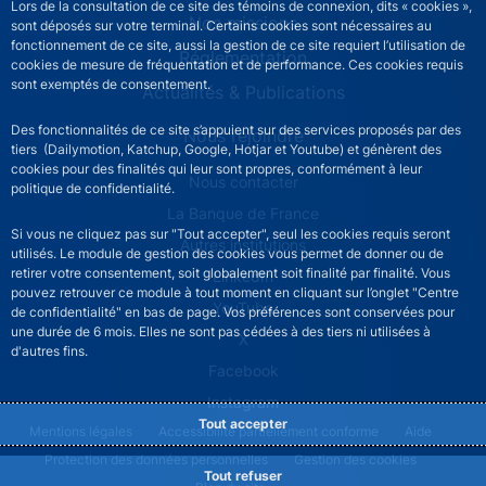
Lors de la consultation de ce site des témoins de connexion, dits « cookies »,
Nos missions
sont déposés sur votre terminal. Certains cookies sont nécessaires au
fonctionnement de ce site, aussi la gestion de ce site requiert l’utilisation de
Réglementation
cookies de mesure de fréquentation et de performance. Ces cookies requis
sont exemptés de consentement.
Actualités & Publications
Des fonctionnalités de ce site s’appuient sur des services proposés par des
Nous rejoindre
tiers (Dailymotion, Katchup, Google, Hotjar et Youtube) et génèrent des
cookies pour des finalités qui leur sont propres, conformément à leur
ACPR footer secondary menu (French)
Nous contacter
politique de confidentialité.
La Banque de France
Si vous ne cliquez pas sur "Tout accepter", seul les cookies requis seront
Autres institutions
utilisés. Le module de gestion des cookies vous permet de donner ou de
retirer votre consentement, soit globalement soit finalité par finalité. Vous
LinkedIn
pouvez retrouver ce module à tout moment en cliquant sur l’onglet "Centre
YouTube
de confidentialité" en bas de page. Vos préférences sont conservées pour
une durée de 6 mois. Elles ne sont pas cédées à des tiers ni utilisées à
X
d'autres fins.
Facebook
Instagram
Tout accepter
ACPR footer legal notice menu
Mentions légales
Accessibilité partiellement conforme
Aide
Protection des données personnelles
Gestion des cookies
Tout refuser