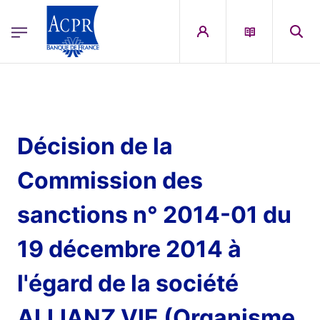
egion
ACPR Menu Principal (French)
Aller au contenu principal
Décision de la
Commission des
sanctions n° 2014-01 du
19 décembre 2014 à
l'égard de la société
ALLIANZ VIE (Organisme