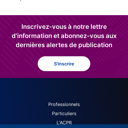
Inscrivez-vous à notre lettre
d'information et abonnez-vous aux
dernières alertes de publication
S'inscrire
ACPR site navigation (Fren
Professionnels
Particuliers
L'ACPR