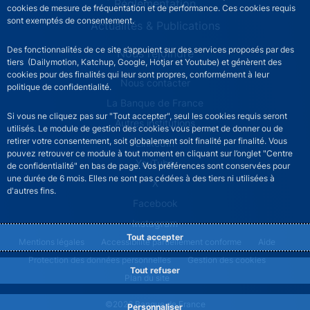
Réglementation
cookies de mesure de fréquentation et de performance. Ces cookies requis
sont exemptés de consentement.
Actualités & Publications
Des fonctionnalités de ce site s’appuient sur des services proposés par des
Nous rejoindre
tiers (Dailymotion, Katchup, Google, Hotjar et Youtube) et génèrent des
cookies pour des finalités qui leur sont propres, conformément à leur
ACPR footer secondary menu (French)
Nous contacter
politique de confidentialité.
La Banque de France
Si vous ne cliquez pas sur "Tout accepter", seul les cookies requis seront
Autres institutions
utilisés. Le module de gestion des cookies vous permet de donner ou de
retirer votre consentement, soit globalement soit finalité par finalité. Vous
LinkedIn
pouvez retrouver ce module à tout moment en cliquant sur l’onglet "Centre
YouTube
de confidentialité" en bas de page. Vos préférences sont conservées pour
une durée de 6 mois. Elles ne sont pas cédées à des tiers ni utilisées à
X
d'autres fins.
Facebook
Instagram
Tout accepter
ACPR footer legal notice menu
Mentions légales
Accessibilité partiellement conforme
Aide
Protection des données personnelles
Gestion des cookies
Tout refuser
Plan du site
©2026 Banque de France
Personnaliser