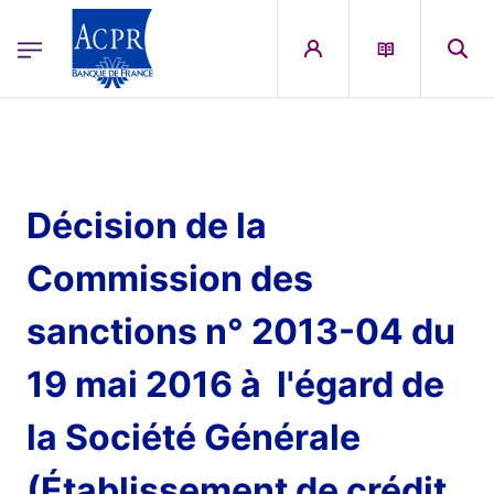
egion
ACPR Menu Principal (French)
Aller au contenu principal
Décision de la
Commission des
sanctions n° 2013-04 du
19 mai 2016 à l'égard de
la Société Générale
(Établissement de crédit,