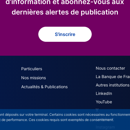
d'information et abonnez-vous aux
dernières alertes de publication
S'inscrire
navigation (French)
ACPR footer secon
Nous contacter
Particuliers
La Banque de Fra
Nos missions
Autres institutions
Actualités & Publications
LinkedIn
YouTube
X
sont déposés sur votre terminal. Certains cookies sont nécessaires au fonctionneme
Facebook
n et de performance. Ces cookies requis sont exemptés de consentement.
Instagram