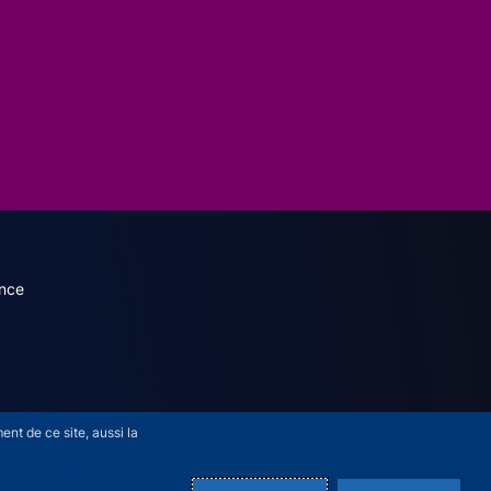
dary menu (French)
nce
nt de ce site, aussi la