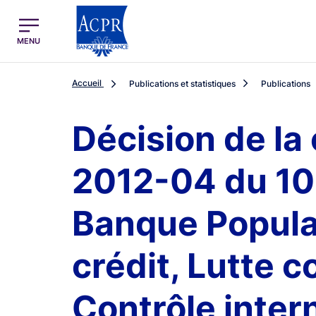
egion
ACPR Menu Principal (French)
MENU
Accueil
Publications et statistiques
Publications
Décision de la
2012-04 du 10 
Banque Popula
crédit, Lutte 
Contrôle inter