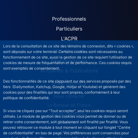
ACPR site navigation (Fren
Professionnels
Particuliers
L'ACPR
Lors de la consultation de ce site des témoins de connexion, dits « cookies »,
Nos missions
sont déposés sur votre terminal. Certains cookies sont nécessaires au
fonctionnement de ce site, aussi la gestion de ce site requiert l’utilisation de
Réglementation
cookies de mesure de fréquentation et de performance. Ces cookies requis
sont exemptés de consentement.
Actualités & Publications
Des fonctionnalités de ce site s’appuient sur des services proposés par des
Nous rejoindre
tiers (Dailymotion, Katchup, Google, Hotjar et Youtube) et génèrent des
cookies pour des finalités qui leur sont propres, conformément à leur
ACPR footer secondary menu (French)
Nous contacter
politique de confidentialité.
La Banque de France
Si vous ne cliquez pas sur "Tout accepter", seul les cookies requis seront
Autres institutions
utilisés. Le module de gestion des cookies vous permet de donner ou de
retirer votre consentement, soit globalement soit finalité par finalité. Vous
LinkedIn
pouvez retrouver ce module à tout moment en cliquant sur l’onglet "Centre
YouTube
de confidentialité" en bas de page. Vos préférences sont conservées pour