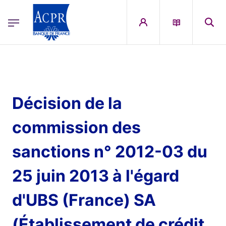
egion
ACPR Menu Principal (French)
Aller au contenu principal
Décision de la
commission des
sanctions n° 2012-03 du
25 juin 2013 à l'égard
d'UBS (France) SA
(Établissement de crédit,