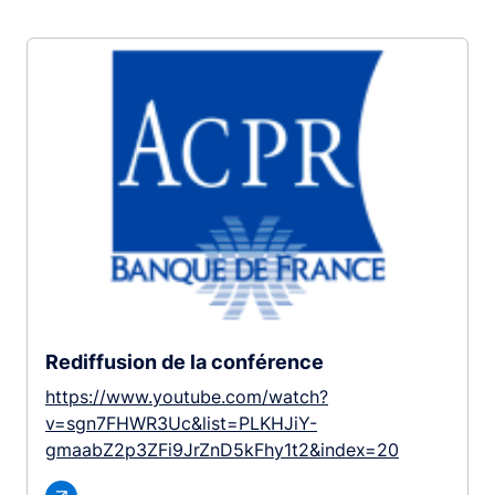
Rediffusion de la conférence
https://www.youtube.com/watch?
v=sgn7FHWR3Uc&list=PLKHJiY-
gmaabZ2p3ZFi9JrZnD5kFhy1t2&index=20