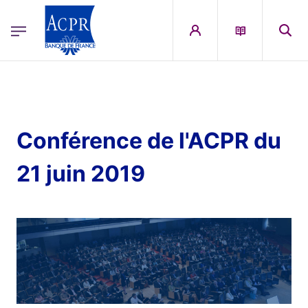
egion
ACPR Menu Principal (French)
Aller au contenu principal
Conférence de l'ACPR du
21 juin 2019