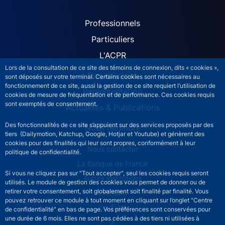
ACPR site navigation (Fren
Professionnels
Particuliers
L'ACPR
Lors de la consultation de ce site des témoins de connexion, dits « cookies »,
Nos missions
sont déposés sur votre terminal. Certains cookies sont nécessaires au
fonctionnement de ce site, aussi la gestion de ce site requiert l’utilisation de
Réglementation
cookies de mesure de fréquentation et de performance. Ces cookies requis
sont exemptés de consentement.
Actualités & Publications
Des fonctionnalités de ce site s’appuient sur des services proposés par des
Nous rejoindre
tiers (Dailymotion, Katchup, Google, Hotjar et Youtube) et génèrent des
cookies pour des finalités qui leur sont propres, conformément à leur
ACPR footer secondary menu (French)
Nous contacter
politique de confidentialité.
La Banque de France
Si vous ne cliquez pas sur "Tout accepter", seul les cookies requis seront
Autres institutions
utilisés. Le module de gestion des cookies vous permet de donner ou de
retirer votre consentement, soit globalement soit finalité par finalité. Vous
LinkedIn
pouvez retrouver ce module à tout moment en cliquant sur l’onglet "Centre
YouTube
de confidentialité" en bas de page. Vos préférences sont conservées pour
une durée de 6 mois. Elles ne sont pas cédées à des tiers ni utilisées à
X