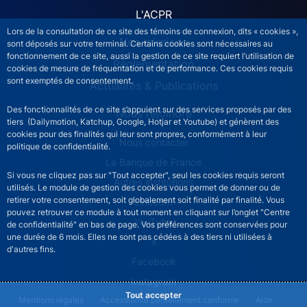
L'ACPR
Lors de la consultation de ce site des témoins de connexion, dits « cookies »,
Nos missions
sont déposés sur votre terminal. Certains cookies sont nécessaires au
fonctionnement de ce site, aussi la gestion de ce site requiert l’utilisation de
Réglementation
cookies de mesure de fréquentation et de performance. Ces cookies requis
sont exemptés de consentement.
Actualités & Publications
Des fonctionnalités de ce site s’appuient sur des services proposés par des
Nous rejoindre
tiers (Dailymotion, Katchup, Google, Hotjar et Youtube) et génèrent des
cookies pour des finalités qui leur sont propres, conformément à leur
ACPR footer secondary menu (French)
Nous contacter
politique de confidentialité.
La Banque de France
Si vous ne cliquez pas sur "Tout accepter", seul les cookies requis seront
Autres institutions
utilisés. Le module de gestion des cookies vous permet de donner ou de
retirer votre consentement, soit globalement soit finalité par finalité. Vous
LinkedIn
pouvez retrouver ce module à tout moment en cliquant sur l’onglet "Centre
YouTube
de confidentialité" en bas de page. Vos préférences sont conservées pour
une durée de 6 mois. Elles ne sont pas cédées à des tiers ni utilisées à
X
d'autres fins.
Facebook
Instagram
Tout accepter
ACPR footer legal notice menu
Mentions légales
Accessibilité partiellement conforme
Aide