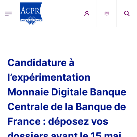
egion
ACPR Menu Principal (French)
Aller au contenu principal
Candidature à
l’expérimentation
Monnaie Digitale Banque
Centrale de la Banque de
France : déposez vos
dossiers avant le 15 mai