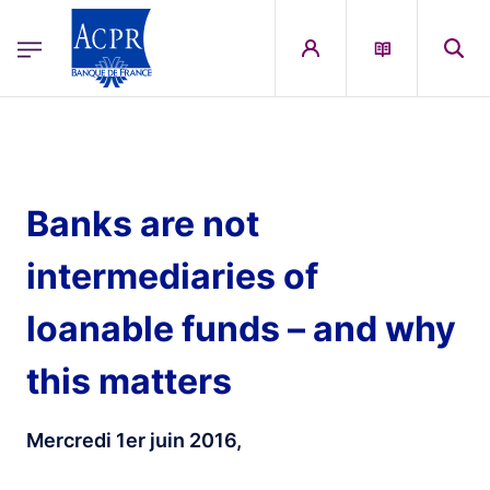
egion
ACPR Menu Principal (French)
Aller au contenu principal
Banks are not
intermediaries of
loanable funds – and why
this matters
Mercredi 1er juin 2016,