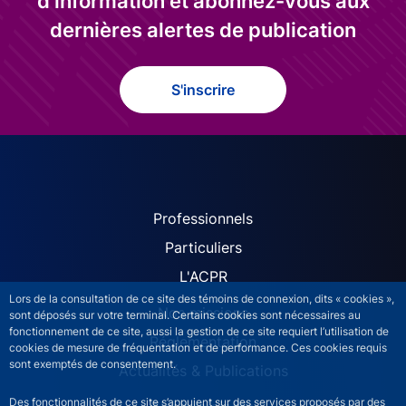
d'information et abonnez-vous aux
dernières alertes de publication
S'inscrire
ACPR site navigation (Fren
Professionnels
Particuliers
L'ACPR
Lors de la consultation de ce site des témoins de connexion, dits « cookies »,
Nos missions
sont déposés sur votre terminal. Certains cookies sont nécessaires au
fonctionnement de ce site, aussi la gestion de ce site requiert l’utilisation de
Réglementation
cookies de mesure de fréquentation et de performance. Ces cookies requis
sont exemptés de consentement.
Actualités & Publications
Des fonctionnalités de ce site s’appuient sur des services proposés par des