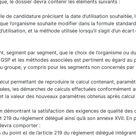
ue, le dossier devra contenir les éléments suivants :
le de candidature précisant la date d’utilisation souhaitée, l
que l’organisme souhaite modifier dans la formule standard
d’utilisation, et la méthode utilisée lorsqu’il s’agit d’un écar
ant, segment par segment, que le choix de l’organisme ou du
GSP et les méthodes associées est pertinent eu égard au pr
du groupe, y compris pour les segments non concernés par l
calcul permettant de reproduire le calcul contenant, paramè
lisées, les démarches de calculs effectuées conformément
et la valeur des nouveaux paramètres obtenus après calcul 
n démontrant la satisfaction des exigences de qualité des 
et 219 du règlement délégué ainsi qu’à son annexe XVII. En pa
devra comporter :
 du point e) de l’article 219 du règlement délégué intégran