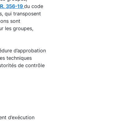
R. 356-19
du code
s, qui transposent
tions sont
ur les groupes,
cédure d’approbation
es techniques
torités de contrôle
ent d’exécution