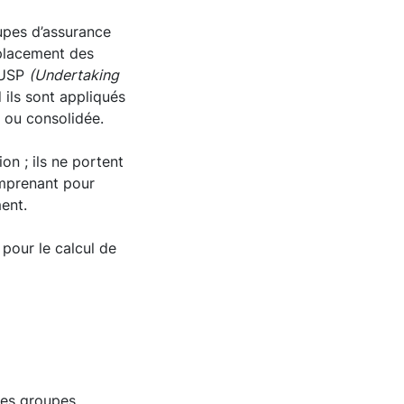
oupes d’assurance
mplacement des
 USP
(Undertaking
 ils sont appliqués
e ou consolidée.
on ; ils ne portent
omprenant pour
ment.
pour le calcul de
les groupes,