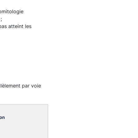
omitologie
;
as atteint les
llèlement par voie
ion