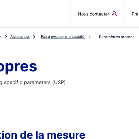
Aller au contenu principal
Nous contacter
Fra
Assurance
Faire évoluer ma société
e
Paramètres propres
opres
g specific parameters (USP)
ion de la mesure