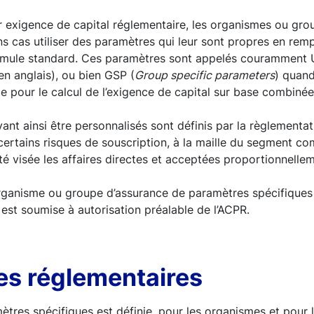
ur exigence de capital réglementaire, les organismes ou gr
s cas utiliser des paramètres qui leur sont propres en re
ormule standard. Ces paramètres sont appelés couramment
en anglais), ou bien GSP (
Group specific parameters
) quand
e pour le calcul de l’exigence de capital sur base combiné
nt ainsi être personnalisés sont définis par la règlementati
 certains risques de souscription, à la maille du segment c
ité visée les affaires directes et acceptées proportionnelle
 organisme ou groupe d’assurance de paramètres spécifiques 
 est soumise à autorisation préalable de l’ACPR.
es réglementaires
amètres spécifiques est définie, pour les organismes et pour 