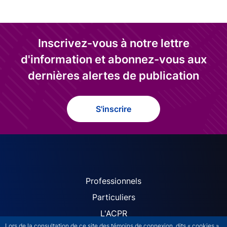
Inscrivez-vous à notre lettre
d'information et abonnez-vous aux
dernières alertes de publication
S'inscrire
ACPR site navigation (Fren
Professionnels
Particuliers
L'ACPR
Lors de la consultation de ce site des témoins de connexion, dits « cookies »,