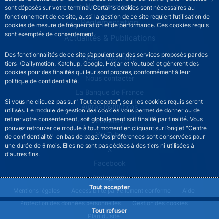
Nos missions
sont déposés sur votre terminal. Certains cookies sont nécessaires au
fonctionnement de ce site, aussi la gestion de ce site requiert l’utilisation de
Réglementation
cookies de mesure de fréquentation et de performance. Ces cookies requis
sont exemptés de consentement.
Actualités & Publications
Des fonctionnalités de ce site s’appuient sur des services proposés par des
Nous rejoindre
tiers (Dailymotion, Katchup, Google, Hotjar et Youtube) et génèrent des
cookies pour des finalités qui leur sont propres, conformément à leur
ACPR footer secondary menu (French)
Nous contacter
politique de confidentialité.
La Banque de France
Si vous ne cliquez pas sur "Tout accepter", seul les cookies requis seront
Autres institutions
utilisés. Le module de gestion des cookies vous permet de donner ou de
retirer votre consentement, soit globalement soit finalité par finalité. Vous
LinkedIn
pouvez retrouver ce module à tout moment en cliquant sur l’onglet "Centre
YouTube
de confidentialité" en bas de page. Vos préférences sont conservées pour
une durée de 6 mois. Elles ne sont pas cédées à des tiers ni utilisées à
X
d'autres fins.
Facebook
Instagram
Tout accepter
ACPR footer legal notice menu
Mentions légales
Accessibilité partiellement conforme
Aide
Protection des données personnelles
Gestion des cookies
Tout refuser
Plan du site