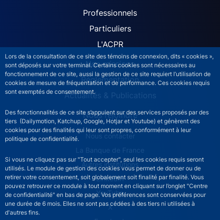
ACPR site navigation (Fren
Professionnels
Particuliers
L'ACPR
Lors de la consultation de ce site des témoins de connexion, dits « cookies »,
Nos missions
sont déposés sur votre terminal. Certains cookies sont nécessaires au
fonctionnement de ce site, aussi la gestion de ce site requiert l’utilisation de
Réglementation
cookies de mesure de fréquentation et de performance. Ces cookies requis
sont exemptés de consentement.
Actualités & Publications
Des fonctionnalités de ce site s’appuient sur des services proposés par des
Nous rejoindre
tiers (Dailymotion, Katchup, Google, Hotjar et Youtube) et génèrent des
cookies pour des finalités qui leur sont propres, conformément à leur
ACPR footer secondary menu (French)
Nous contacter
politique de confidentialité.
La Banque de France
Si vous ne cliquez pas sur "Tout accepter", seul les cookies requis seront
Autres institutions
utilisés. Le module de gestion des cookies vous permet de donner ou de
retirer votre consentement, soit globalement soit finalité par finalité. Vous
LinkedIn
pouvez retrouver ce module à tout moment en cliquant sur l’onglet "Centre
YouTube
de confidentialité" en bas de page. Vos préférences sont conservées pour
une durée de 6 mois. Elles ne sont pas cédées à des tiers ni utilisées à
X
d'autres fins.