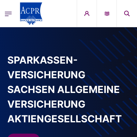
egion
ACPR Menu Principal (French)
Aller au contenu principal
SPARKASSEN-
VERSICHERUNG
SACHSEN ALLGEMEINE
VERSICHERUNG
AKTIENGESELLSCHAFT