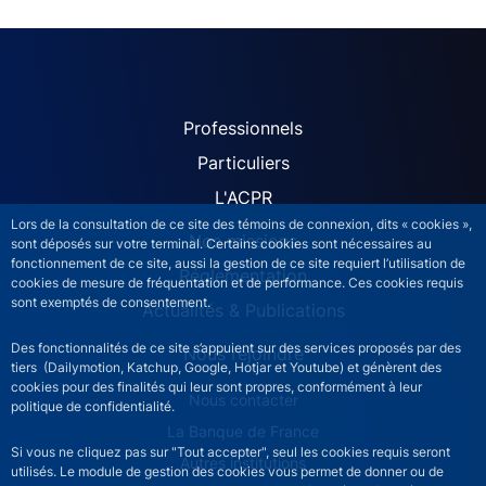
ACPR site navigation (Fren
Professionnels
Particuliers
L'ACPR
Lors de la consultation de ce site des témoins de connexion, dits « cookies »,
Nos missions
sont déposés sur votre terminal. Certains cookies sont nécessaires au
fonctionnement de ce site, aussi la gestion de ce site requiert l’utilisation de
Réglementation
cookies de mesure de fréquentation et de performance. Ces cookies requis
sont exemptés de consentement.
Actualités & Publications
Des fonctionnalités de ce site s’appuient sur des services proposés par des
Nous rejoindre
tiers (Dailymotion, Katchup, Google, Hotjar et Youtube) et génèrent des
cookies pour des finalités qui leur sont propres, conformément à leur
ACPR footer secondary menu (French)
Nous contacter
politique de confidentialité.
La Banque de France
Si vous ne cliquez pas sur "Tout accepter", seul les cookies requis seront
Autres institutions
utilisés. Le module de gestion des cookies vous permet de donner ou de