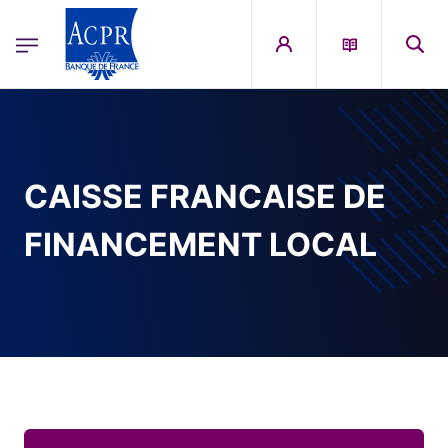
egion
ACPR Menu Principal (French)
Aller au contenu principal
CAISSE FRANCAISE DE
FINANCEMENT LOCAL