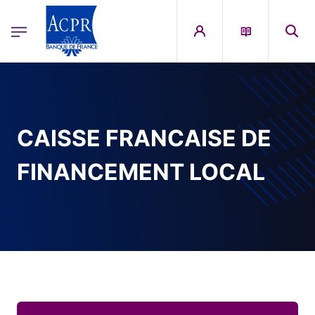
egion
ACPR Menu Principal (French)
Aller au contenu principal
CAISSE FRANCAISE DE
FINANCEMENT LOCAL