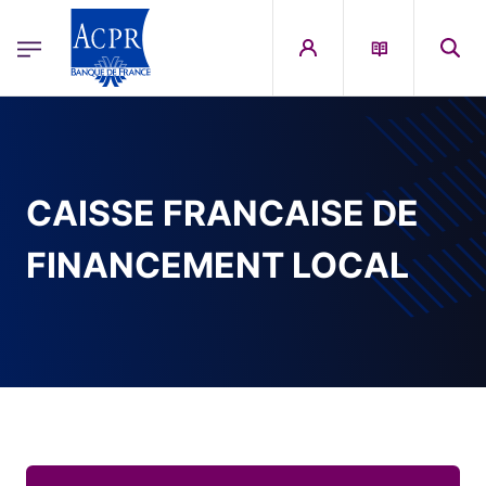
egion
ACPR Menu Principal (French)
Aller au contenu principal
CAISSE FRANCAISE DE
FINANCEMENT LOCAL