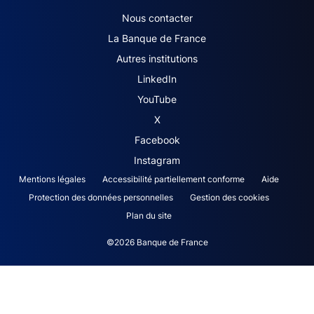
ACPR footer secondary menu (French)
Nous contacter
La Banque de France
Autres institutions
LinkedIn
YouTube
X
Facebook
Instagram
ACPR footer legal notice menu
Mentions légales
Accessibilité partiellement conforme
Aide
Protection des données personnelles
Gestion des cookies
Plan du site
©2026 Banque de France