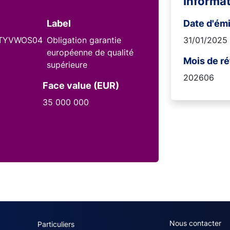
Informa
Label
Date d'ém
TYVWOS04
Obligation garantie
31/01/2025
européenne de qualité
Mois de r
supérieure
202606
Face value (EUR)
35 000 000
navigation (French)
ACPR footer secon
Nous contacter
Particuliers