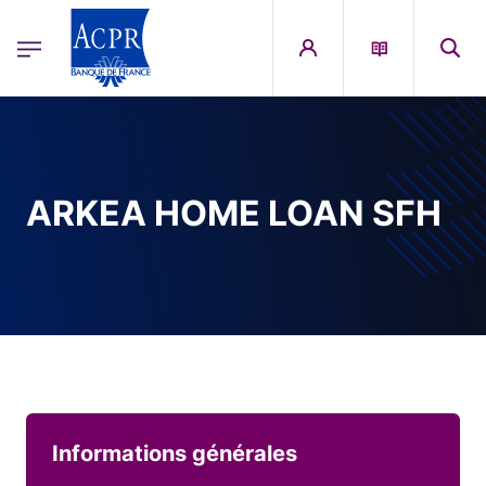
egion
ACPR Menu Principal (French)
Aller au contenu principal
ARKEA HOME LOAN SFH
Informations générales