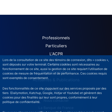
ACPR site navigation (Fren
Professionnels
Particuliers
L'ACPR
Lors de la consultation de ce site des témoins de connexion, dits « cookies »,
Nos missions
sont déposés sur votre terminal. Certains cookies sont nécessaires au
fonctionnement de ce site, aussi la gestion de ce site requiert l’utilisation de
Réglementation
cookies de mesure de fréquentation et de performance. Ces cookies requis
sont exemptés de consentement.
Actualités & Publications
Des fonctionnalités de ce site s’appuient sur des services proposés par des
Nous rejoindre
tiers (Dailymotion, Katchup, Google, Hotjar et Youtube) et génèrent des
cookies pour des finalités qui leur sont propres, conformément à leur
ACPR footer secondary menu (French)
Nous contacter
politique de confidentialité.
La Banque de France