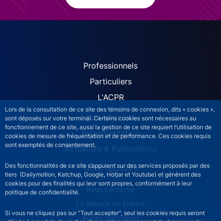
ACPR site navigation (Fren
Professionnels
Particuliers
L'ACPR
Lors de la consultation de ce site des témoins de connexion, dits « cookies »,
Nos missions
sont déposés sur votre terminal. Certains cookies sont nécessaires au
fonctionnement de ce site, aussi la gestion de ce site requiert l’utilisation de
Réglementation
cookies de mesure de fréquentation et de performance. Ces cookies requis
sont exemptés de consentement.
Actualités & Publications
Des fonctionnalités de ce site s’appuient sur des services proposés par des
Nous rejoindre
tiers (Dailymotion, Katchup, Google, Hotjar et Youtube) et génèrent des
cookies pour des finalités qui leur sont propres, conformément à leur
ACPR footer secondary menu (French)
Nous contacter
politique de confidentialité.
La Banque de France
Si vous ne cliquez pas sur "Tout accepter", seul les cookies requis seront
Autres institutions