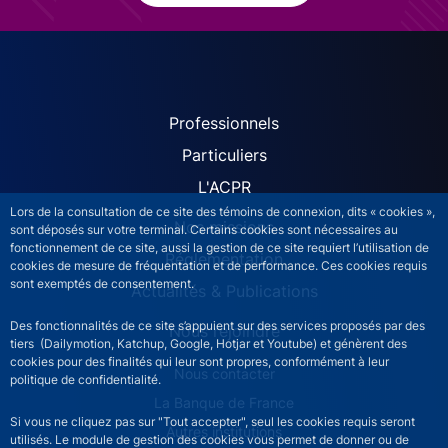
ACPR site navigation (Fren
Professionnels
Particuliers
L'ACPR
Lors de la consultation de ce site des témoins de connexion, dits « cookies »,
Nos missions
sont déposés sur votre terminal. Certains cookies sont nécessaires au
fonctionnement de ce site, aussi la gestion de ce site requiert l’utilisation de
Réglementation
cookies de mesure de fréquentation et de performance. Ces cookies requis
sont exemptés de consentement.
Actualités & Publications
Des fonctionnalités de ce site s’appuient sur des services proposés par des
Nous rejoindre
tiers (Dailymotion, Katchup, Google, Hotjar et Youtube) et génèrent des
cookies pour des finalités qui leur sont propres, conformément à leur
ACPR footer secondary menu (French)
Nous contacter
politique de confidentialité.
La Banque de France
Si vous ne cliquez pas sur "Tout accepter", seul les cookies requis seront
Autres institutions
utilisés. Le module de gestion des cookies vous permet de donner ou de