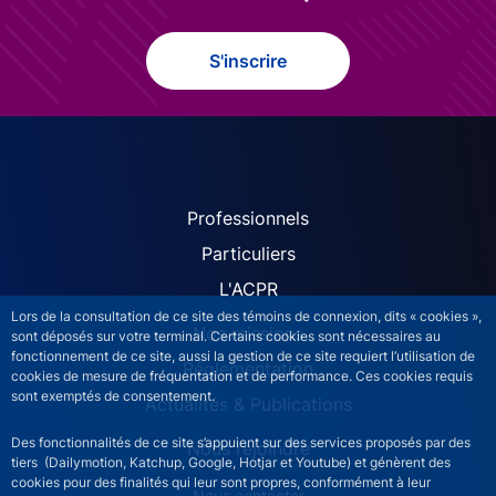
S'inscrire
ACPR site navigation (Fren
Professionnels
Particuliers
L'ACPR
Lors de la consultation de ce site des témoins de connexion, dits « cookies »,
Nos missions
sont déposés sur votre terminal. Certains cookies sont nécessaires au
fonctionnement de ce site, aussi la gestion de ce site requiert l’utilisation de
Réglementation
cookies de mesure de fréquentation et de performance. Ces cookies requis
sont exemptés de consentement.
Actualités & Publications
Des fonctionnalités de ce site s’appuient sur des services proposés par des
Nous rejoindre
tiers (Dailymotion, Katchup, Google, Hotjar et Youtube) et génèrent des
cookies pour des finalités qui leur sont propres, conformément à leur
ACPR footer secondary menu (French)
Nous contacter