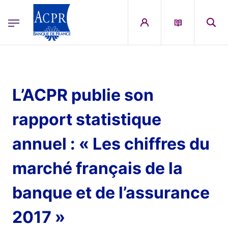
egion
ACPR Menu Principal (French)
Aller au contenu principal
L’ACPR publie son
rapport statistique
annuel : « Les chiffres du
marché français de la
banque et de l’assurance
2017 »