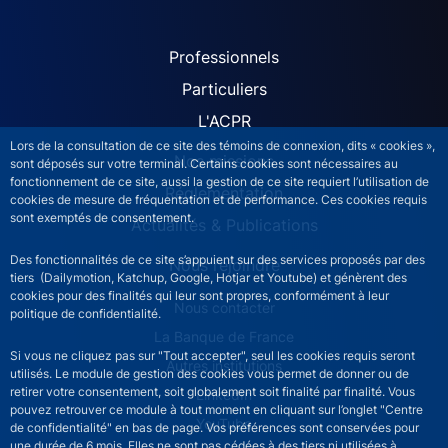
ACPR site navigation (Fren
Professionnels
Particuliers
L'ACPR
Lors de la consultation de ce site des témoins de connexion, dits « cookies »,
Nos missions
sont déposés sur votre terminal. Certains cookies sont nécessaires au
fonctionnement de ce site, aussi la gestion de ce site requiert l’utilisation de
Réglementation
cookies de mesure de fréquentation et de performance. Ces cookies requis
sont exemptés de consentement.
Actualités & Publications
Des fonctionnalités de ce site s’appuient sur des services proposés par des
Nous rejoindre
tiers (Dailymotion, Katchup, Google, Hotjar et Youtube) et génèrent des
cookies pour des finalités qui leur sont propres, conformément à leur
ACPR footer secondary menu (French)
Nous contacter
politique de confidentialité.
La Banque de France
Si vous ne cliquez pas sur "Tout accepter", seul les cookies requis seront
Autres institutions
utilisés. Le module de gestion des cookies vous permet de donner ou de
retirer votre consentement, soit globalement soit finalité par finalité. Vous
LinkedIn
pouvez retrouver ce module à tout moment en cliquant sur l’onglet "Centre
YouTube
de confidentialité" en bas de page. Vos préférences sont conservées pour
une durée de 6 mois. Elles ne sont pas cédées à des tiers ni utilisées à