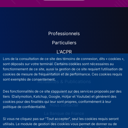
ACPR site navigation (Fren
Professionnels
Particuliers
L'ACPR
Lors de la consultation de ce site des témoins de connexion, dits « cookies »,
Nos missions
sont déposés sur votre terminal. Certains cookies sont nécessaires au
fonctionnement de ce site, aussi la gestion de ce site requiert l’utilisation de
Réglementation
cookies de mesure de fréquentation et de performance. Ces cookies requis
sont exemptés de consentement.
Actualités & Publications
Des fonctionnalités de ce site s’appuient sur des services proposés par des
Nous rejoindre
tiers (Dailymotion, Katchup, Google, Hotjar et Youtube) et génèrent des
cookies pour des finalités qui leur sont propres, conformément à leur
ACPR footer secondary menu (French)
Nous contacter
politique de confidentialité.
La Banque de France
Si vous ne cliquez pas sur "Tout accepter", seul les cookies requis seront
Autres institutions
utilisés. Le module de gestion des cookies vous permet de donner ou de