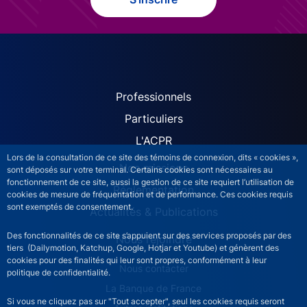
ACPR site navigation (Fren
Professionnels
Particuliers
L'ACPR
Lors de la consultation de ce site des témoins de connexion, dits « cookies »,
Nos missions
sont déposés sur votre terminal. Certains cookies sont nécessaires au
fonctionnement de ce site, aussi la gestion de ce site requiert l’utilisation de
Réglementation
cookies de mesure de fréquentation et de performance. Ces cookies requis
sont exemptés de consentement.
Actualités & Publications
Des fonctionnalités de ce site s’appuient sur des services proposés par des
Nous rejoindre
tiers (Dailymotion, Katchup, Google, Hotjar et Youtube) et génèrent des
cookies pour des finalités qui leur sont propres, conformément à leur
ACPR footer secondary menu (French)
Nous contacter
politique de confidentialité.
La Banque de France
Si vous ne cliquez pas sur "Tout accepter", seul les cookies requis seront