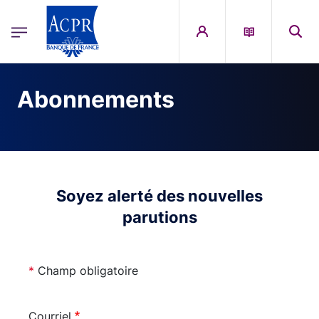
egion
ACPR Menu Principal (French)
Aller au contenu principal
Abonnements
Soyez alerté des nouvelles
parutions
*
Champ obligatoire
Courriel