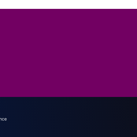
dary menu (French)
nce