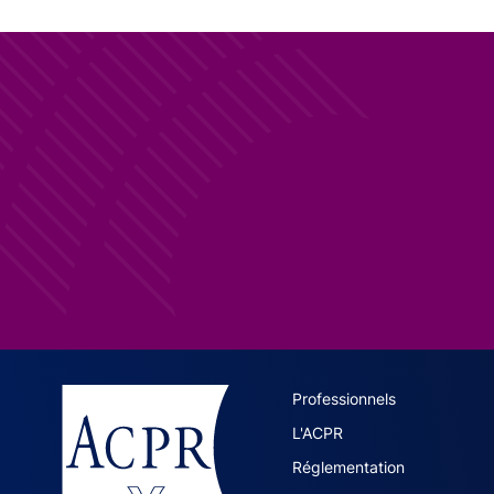
ACPR site 
Professionnels
L'ACPR
Réglementation