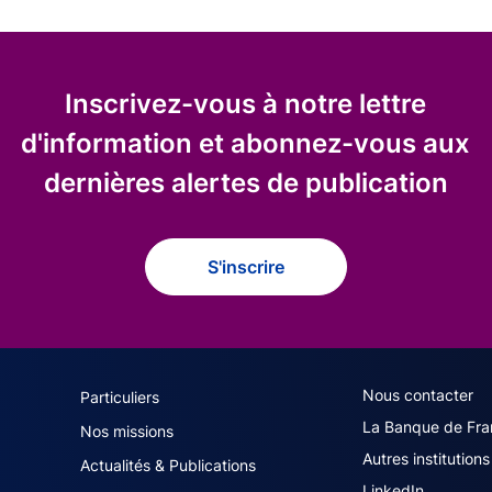
Inscrivez-vous à notre lettre
d'information et abonnez-vous aux
dernières alertes de publication
S'inscrire
navigation (French)
ACPR footer secon
Nous contacter
Particuliers
La Banque de Fra
Nos missions
Autres institutions
Actualités & Publications
LinkedIn