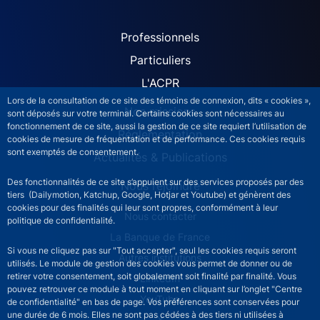
ACPR site navigation (Fren
Professionnels
Particuliers
L'ACPR
Lors de la consultation de ce site des témoins de connexion, dits « cookies »,
Nos missions
sont déposés sur votre terminal. Certains cookies sont nécessaires au
fonctionnement de ce site, aussi la gestion de ce site requiert l’utilisation de
Réglementation
cookies de mesure de fréquentation et de performance. Ces cookies requis
sont exemptés de consentement.
Actualités & Publications
Des fonctionnalités de ce site s’appuient sur des services proposés par des
Nous rejoindre
tiers (Dailymotion, Katchup, Google, Hotjar et Youtube) et génèrent des
cookies pour des finalités qui leur sont propres, conformément à leur
ACPR footer secondary menu (French)
Nous contacter
politique de confidentialité.
La Banque de France
Si vous ne cliquez pas sur "Tout accepter", seul les cookies requis seront
Autres institutions
utilisés. Le module de gestion des cookies vous permet de donner ou de
retirer votre consentement, soit globalement soit finalité par finalité. Vous
LinkedIn
pouvez retrouver ce module à tout moment en cliquant sur l’onglet "Centre
YouTube
de confidentialité" en bas de page. Vos préférences sont conservées pour
une durée de 6 mois. Elles ne sont pas cédées à des tiers ni utilisées à
X