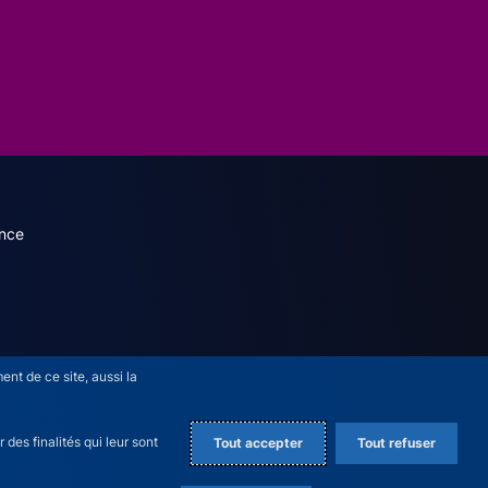
dary menu (French)
nce
nt de ce site, aussi la
des finalités qui leur sont
Tout accepter
Tout refuser