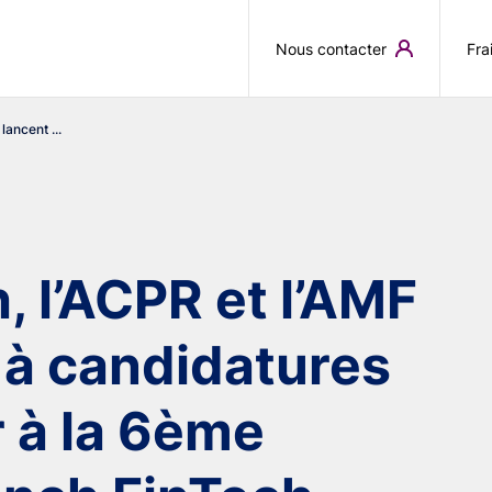
Aller au contenu principal
Nous contacter
Fra
lancent ...
, l’ACPR et l’AMF
l à candidatures
r à la 6ème