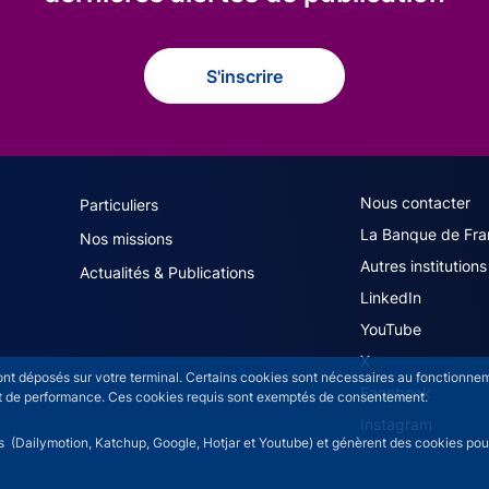
S'inscrire
navigation (French)
ACPR footer secon
Nous contacter
Particuliers
La Banque de Fra
Nos missions
Autres institutions
Actualités & Publications
LinkedIn
YouTube
X
sont déposés sur votre terminal. Certains cookies sont nécessaires au fonctionneme
Facebook
n et de performance. Ces cookies requis sont exemptés de consentement.
Instagram
rs (Dailymotion, Katchup, Google, Hotjar et Youtube) et génèrent des cookies pour 