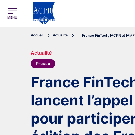
egion
ACPR Menu Principal (French)
MENU
Accueil
Actualité
France FinTech, l’ACPR et l’AMF 
Actualité
Presse
France FinTech
lancent l’appe
pour participe