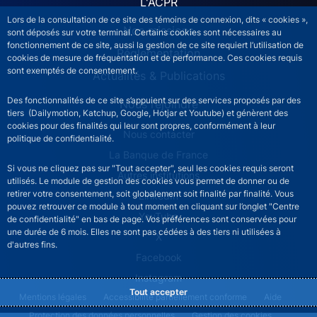
L'ACPR
Lors de la consultation de ce site des témoins de connexion, dits « cookies »,
Nos missions
sont déposés sur votre terminal. Certains cookies sont nécessaires au
fonctionnement de ce site, aussi la gestion de ce site requiert l’utilisation de
Réglementation
cookies de mesure de fréquentation et de performance. Ces cookies requis
sont exemptés de consentement.
Actualités & Publications
Des fonctionnalités de ce site s’appuient sur des services proposés par des
Nous rejoindre
tiers (Dailymotion, Katchup, Google, Hotjar et Youtube) et génèrent des
cookies pour des finalités qui leur sont propres, conformément à leur
ACPR footer secondary menu (French)
Nous contacter
politique de confidentialité.
La Banque de France
Si vous ne cliquez pas sur "Tout accepter", seul les cookies requis seront
Autres institutions
utilisés. Le module de gestion des cookies vous permet de donner ou de
retirer votre consentement, soit globalement soit finalité par finalité. Vous
LinkedIn
pouvez retrouver ce module à tout moment en cliquant sur l’onglet "Centre
YouTube
de confidentialité" en bas de page. Vos préférences sont conservées pour
une durée de 6 mois. Elles ne sont pas cédées à des tiers ni utilisées à
X
d'autres fins.
Facebook
Instagram
Tout accepter
ACPR footer legal notice menu
Mentions légales
Accessibilité partiellement conforme
Aide
Protection des données personnelles
Gestion des cookies