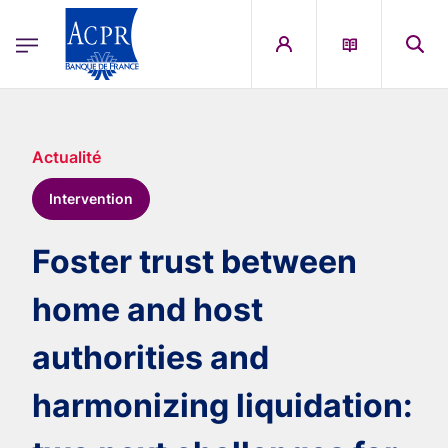
egion
ACPR Menu Principal (French)
Aller au contenu principal
Actualité
Intervention
Foster trust between
home and host
authorities and
harmonizing liquidation: