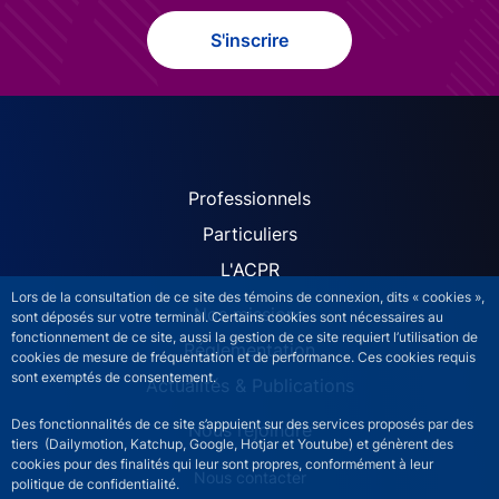
S'inscrire
ACPR site navigation (Fren
Professionnels
Particuliers
L'ACPR
Lors de la consultation de ce site des témoins de connexion, dits « cookies »,
Nos missions
sont déposés sur votre terminal. Certains cookies sont nécessaires au
fonctionnement de ce site, aussi la gestion de ce site requiert l’utilisation de
Réglementation
cookies de mesure de fréquentation et de performance. Ces cookies requis
sont exemptés de consentement.
Actualités & Publications
Des fonctionnalités de ce site s’appuient sur des services proposés par des
Nous rejoindre
tiers (Dailymotion, Katchup, Google, Hotjar et Youtube) et génèrent des
cookies pour des finalités qui leur sont propres, conformément à leur
ACPR footer secondary menu (French)
Nous contacter
politique de confidentialité.