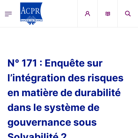
egion
ACPR Menu Principal (French)
Aller au contenu principal
N° 171 : Enquête sur
l’intégration des risques
en matière de durabilité
dans le système de
gouvernance sous
Solvabilité 2