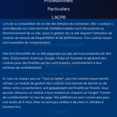
ACPR site navigation (Fren
Professionnels
Particuliers
L'ACPR
Lors de la consultation de ce site des témoins de connexion, dits « cookies »,
Nos missions
sont déposés sur votre terminal. Certains cookies sont nécessaires au
fonctionnement de ce site, aussi la gestion de ce site requiert l’utilisation de
Réglementation
cookies de mesure de fréquentation et de performance. Ces cookies requis
sont exemptés de consentement.
Actualités & Publications
Des fonctionnalités de ce site s’appuient sur des services proposés par des
Nous rejoindre
tiers (Dailymotion, Katchup, Google, Hotjar et Youtube) et génèrent des
cookies pour des finalités qui leur sont propres, conformément à leur
ACPR footer secondary menu (French)
Nous contacter
politique de confidentialité.
La Banque de France
Si vous ne cliquez pas sur "Tout accepter", seul les cookies requis seront
Autres institutions
utilisés. Le module de gestion des cookies vous permet de donner ou de
retirer votre consentement, soit globalement soit finalité par finalité. Vous
LinkedIn
pouvez retrouver ce module à tout moment en cliquant sur l’onglet "Centre
YouTube
de confidentialité" en bas de page. Vos préférences sont conservées pour
une durée de 6 mois. Elles ne sont pas cédées à des tiers ni utilisées à
X
d'autres fins.
Facebook