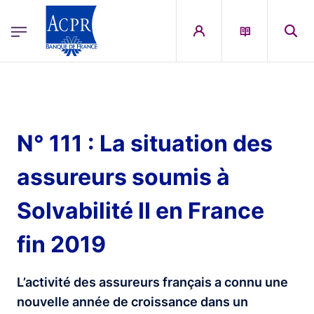
egion
ACPR Menu Principal (French)
Aller au contenu principal
N° 111 : La situation des
assureurs soumis à
Solvabilité II en France
fin 2019
L’activité des assureurs français a connu une
nouvelle année de croissance dans un