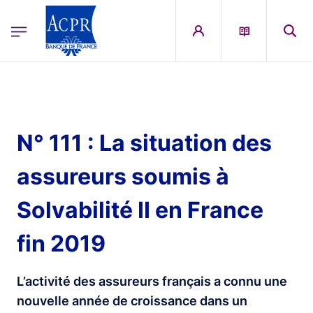
egion
ACPR Menu Principal (English)
Skip to main content
N° 111 : La situation des
assureurs soumis à
Solvabilité II en France
fin 2019
L’activité des assureurs français a connu une
nouvelle année de croissance dans un