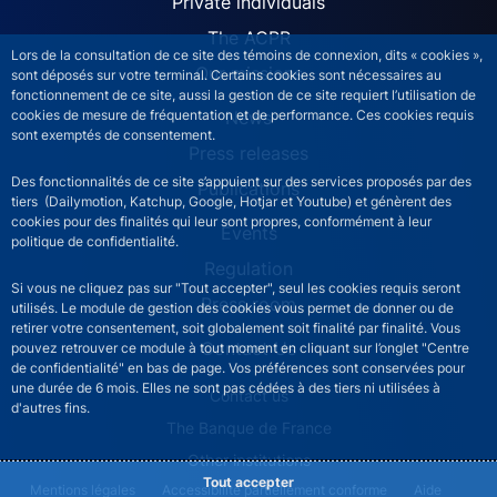
ACPR site navigation (Engl
Private individuals
The ACPR
Lors de la consultation de ce site des témoins de connexion, dits « cookies »,
Our missions
sont déposés sur votre terminal. Certains cookies sont nécessaires au
fonctionnement de ce site, aussi la gestion de ce site requiert l’utilisation de
News
cookies de mesure de fréquentation et de performance. Ces cookies requis
sont exemptés de consentement.
Press releases
Des fonctionnalités de ce site s’appuient sur des services proposés par des
Publications
tiers (Dailymotion, Katchup, Google, Hotjar et Youtube) et génèrent des
cookies pour des finalités qui leur sont propres, conformément à leur
Events
politique de confidentialité.
Regulation
Si vous ne cliquez pas sur "Tout accepter", seul les cookies requis seront
Press room
utilisés. Le module de gestion des cookies vous permet de donner ou de
retirer votre consentement, soit globalement soit finalité par finalité. Vous
Contact Us
pouvez retrouver ce module à tout moment en cliquant sur l’onglet "Centre
de confidentialité" en bas de page. Vos préférences sont conservées pour
une durée de 6 mois. Elles ne sont pas cédées à des tiers ni utilisées à
ACPR footer secondary menu (English)
Contact us
d'autres fins.
The Banque de France
Other institutions
Tout accepter
ACPR footer legal notice menu
Mentions légales
Accessibilité partiellement conforme
Aide