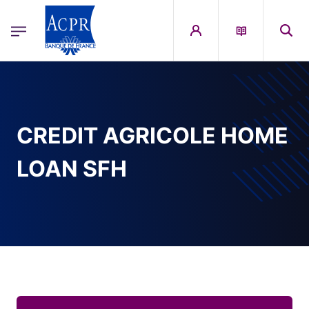
egion
ACPR Menu Principal (French)
Aller au contenu principal
CREDIT AGRICOLE HOME
LOAN SFH