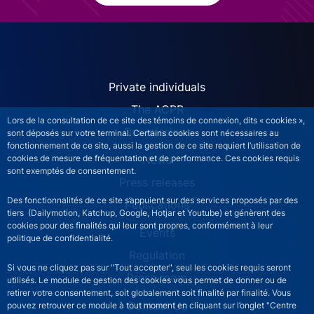
ACPR site navigation (Engl
Private individuals
The ACPR
Lors de la consultation de ce site des témoins de connexion, dits « cookies »,
Our missions
sont déposés sur votre terminal. Certains cookies sont nécessaires au
fonctionnement de ce site, aussi la gestion de ce site requiert l’utilisation de
cookies de mesure de fréquentation et de performance. Ces cookies requis
News
sont exemptés de consentement.
Press releases
Des fonctionnalités de ce site s’appuient sur des services proposés par des
Publications
tiers (Dailymotion, Katchup, Google, Hotjar et Youtube) et génèrent des
cookies pour des finalités qui leur sont propres, conformément à leur
Events
politique de confidentialité.
Regulation
Si vous ne cliquez pas sur "Tout accepter", seul les cookies requis seront
Press room
utilisés. Le module de gestion des cookies vous permet de donner ou de
retirer votre consentement, soit globalement soit finalité par finalité. Vous
Contact Us
pouvez retrouver ce module à tout moment en cliquant sur l’onglet "Centre