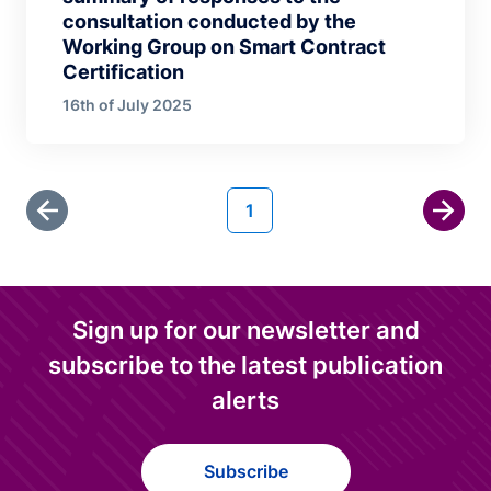
consultation conducted by the
Working Group on Smart Contract
Certification
16th of July 2025
Pagination
Current page
1
First page
Next 
Sign up for our newsletter and
subscribe to the latest publication
alerts
Subscribe