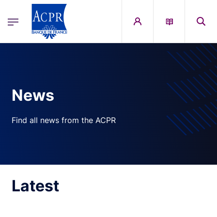
egion
ACPR Menu Principal (English)
Skip to main content
News
Find all news from the ACPR
Latest