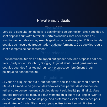
ACPR site navigation (Engl
Private individuals
The ACPR
Lors de la consultation de ce site des témoins de connexion, dits « cookies »,
Our missions
sont déposés sur votre terminal. Certains cookies sont nécessaires au
fonctionnement de ce site, aussi la gestion de ce site requiert l’utilisation de
News
cookies de mesure de fréquentation et de performance. Ces cookies requis
sont exemptés de consentement.
Press releases
Des fonctionnalités de ce site s’appuient sur des services proposés par des
Publications
tiers (Dailymotion, Katchup, Google, Hotjar et Youtube) et génèrent des
cookies pour des finalités qui leur sont propres, conformément à leur
Events
politique de confidentialité.
Regulation
Si vous ne cliquez pas sur "Tout accepter", seul les cookies requis seront
Press room
utilisés. Le module de gestion des cookies vous permet de donner ou de
retirer votre consentement, soit globalement soit finalité par finalité. Vous
Contact Us
pouvez retrouver ce module à tout moment en cliquant sur l’onglet "Centre
de confidentialité" en bas de page. Vos préférences sont conservées pour
une durée de 6 mois. Elles ne sont pas cédées à des tiers ni utilisées à
ACPR footer secondary menu (English)
Contact us