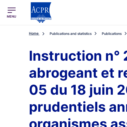
egion
ACPR Menu Principal (English)
MENU
Home
Publications and statistics
Publications
Instruction n°
abrogeant et r
05 du 18 juin 
prudentiels a
organismes assu