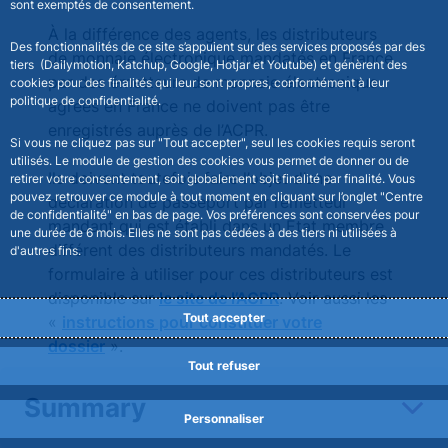
sont exemptés de consentement.
À la différence des agents, les distributeurs
Des fonctionnalités de ce site s’appuient sur des services proposés par des
de monnaie électronique mandatés en France
tiers (Dailymotion, Katchup, Google, Hotjar et Youtube) et génèrent des
par des émetteurs de monnaie électronique
cookies pour des finalités qui leur sont propres, conformément à leur
politique de confidentialité.
agréés en France ne doivent pas être
enregistrés auprès de l’ACPR.
Si vous ne cliquez pas sur "Tout accepter", seul les cookies requis seront
utilisés. Le module de gestion des cookies vous permet de donner ou de
Ils doivent toutefois faire l’objet d’une
retirer votre consentement, soit globalement soit finalité par finalité. Vous
pouvez retrouver ce module à tout moment en cliquant sur l’onglet "Centre
déclaration de passeport par l’émetteur
de confidentialité" en bas de page. Vos préférences sont conservées pour
mandant qui est établi dans un État membre
une durée de 6 mois. Elles ne sont pas cédées à des tiers ni utilisées à
différent des distributeurs mandatés. Le
d'autres fins.
formulaire à utiliser pour ces distributeurs est
disponible sur
le site de l’ACPR
. Voir aussi les
Tout accepter
«
instructions pour constituer votre
dossier
».
Tout refuser
Summary
Question 7 – Qui est
Personnaliser