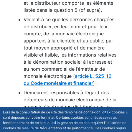
et le distributeur comporte les éléments
listés dans la question 5 (cf supra).
Veillent à ce que les personnes chargées
de distribuer, en leur nom et pour leur
compte, de la monnaie électronique
apportent à la clientèle et au public, par
tout moyen approprié et de manière
visible et lisible, les informations relatives
à la dénomination sociale, à l’adresse et
au nom commercial de l’émetteur de
monnaie électronique (
article L. 525-10
du Code monétaire et financier
) ;
Demeurent responsables à l’égard des
détenteurs de monnaie électronique de la
monnaie électronique distribuée par les
Lors de la consultation de ce site des témoins de connexion, dits « cookies »,
personnes mentionnées ci-dessus (
article
sont déposés sur votre terminal. Certains cookies sont nécessaires au
L. 525-11 du Code monétaire et
fonctionnement de ce site, aussi la gestion de ce site requiert l’utilisation de
financier
).
cookies de mesure de fréquentation et de performance. Ces cookies requis