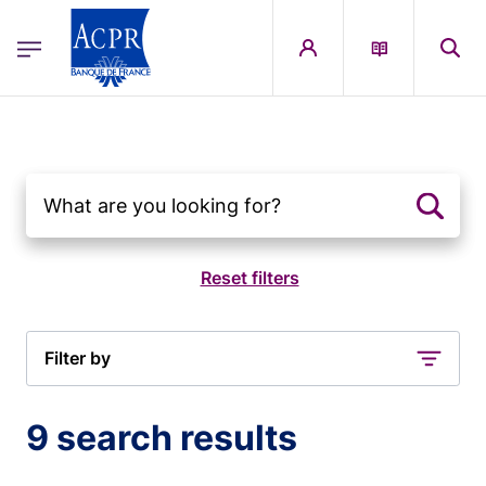
egion
ACPR Menu Principal (English)
Skip to main content
Filter by
9 search results