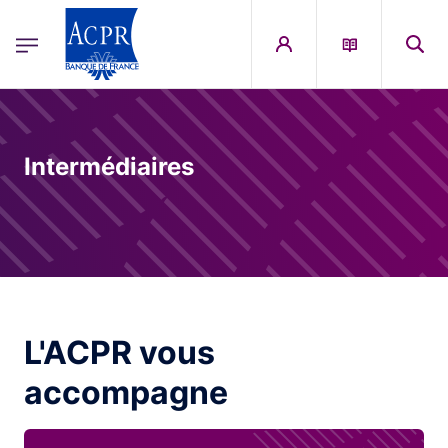
egion
ACPR Menu Principal (English)
Skip to main content
Intermédiaires
L'ACPR vous
accompagne