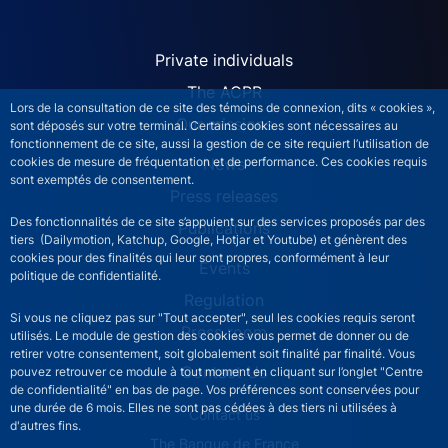
ACPR site navigation (Engl
Private individuals
The ACPR
Lors de la consultation de ce site des témoins de connexion, dits « cookies »,
Our missions
sont déposés sur votre terminal. Certains cookies sont nécessaires au
fonctionnement de ce site, aussi la gestion de ce site requiert l’utilisation de
News
cookies de mesure de fréquentation et de performance. Ces cookies requis
sont exemptés de consentement.
Press releases
Des fonctionnalités de ce site s’appuient sur des services proposés par des
Publications
tiers (Dailymotion, Katchup, Google, Hotjar et Youtube) et génèrent des
cookies pour des finalités qui leur sont propres, conformément à leur
Events
politique de confidentialité.
Regulation
Si vous ne cliquez pas sur "Tout accepter", seul les cookies requis seront
Press room
utilisés. Le module de gestion des cookies vous permet de donner ou de
retirer votre consentement, soit globalement soit finalité par finalité. Vous
Contact Us
pouvez retrouver ce module à tout moment en cliquant sur l’onglet "Centre
de confidentialité" en bas de page. Vos préférences sont conservées pour
une durée de 6 mois. Elles ne sont pas cédées à des tiers ni utilisées à
ACPR footer secondary menu (English)
Contact us
d'autres fins.
The Banque de France