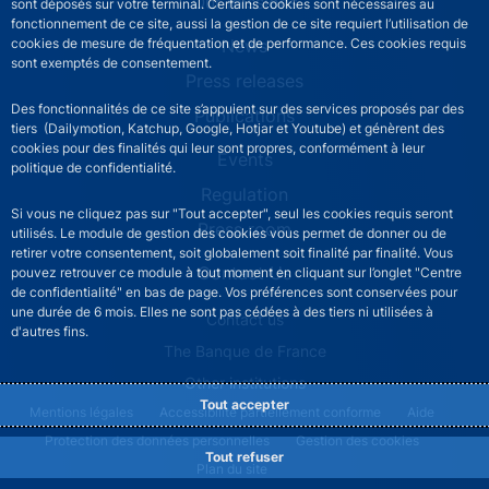
Our missions
sont déposés sur votre terminal. Certains cookies sont nécessaires au
fonctionnement de ce site, aussi la gestion de ce site requiert l’utilisation de
News
cookies de mesure de fréquentation et de performance. Ces cookies requis
sont exemptés de consentement.
Press releases
Des fonctionnalités de ce site s’appuient sur des services proposés par des
Publications
tiers (Dailymotion, Katchup, Google, Hotjar et Youtube) et génèrent des
cookies pour des finalités qui leur sont propres, conformément à leur
Events
politique de confidentialité.
Regulation
Si vous ne cliquez pas sur "Tout accepter", seul les cookies requis seront
Press room
utilisés. Le module de gestion des cookies vous permet de donner ou de
retirer votre consentement, soit globalement soit finalité par finalité. Vous
Contact Us
pouvez retrouver ce module à tout moment en cliquant sur l’onglet "Centre
de confidentialité" en bas de page. Vos préférences sont conservées pour
une durée de 6 mois. Elles ne sont pas cédées à des tiers ni utilisées à
ACPR footer secondary menu (English)
Contact us
d'autres fins.
The Banque de France
Other institutions
Tout accepter
ACPR footer legal notice menu
Mentions légales
Accessibilité partiellement conforme
Aide
Protection des données personnelles
Gestion des cookies
Tout refuser
Plan du site