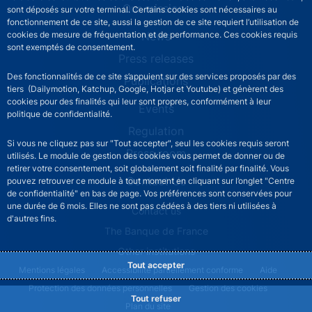
Our missions
sont déposés sur votre terminal. Certains cookies sont nécessaires au
fonctionnement de ce site, aussi la gestion de ce site requiert l’utilisation de
News
cookies de mesure de fréquentation et de performance. Ces cookies requis
sont exemptés de consentement.
Press releases
Des fonctionnalités de ce site s’appuient sur des services proposés par des
Publications
tiers (Dailymotion, Katchup, Google, Hotjar et Youtube) et génèrent des
cookies pour des finalités qui leur sont propres, conformément à leur
Events
politique de confidentialité.
Regulation
Si vous ne cliquez pas sur "Tout accepter", seul les cookies requis seront
Press room
utilisés. Le module de gestion des cookies vous permet de donner ou de
retirer votre consentement, soit globalement soit finalité par finalité. Vous
Contact Us
pouvez retrouver ce module à tout moment en cliquant sur l’onglet "Centre
de confidentialité" en bas de page. Vos préférences sont conservées pour
une durée de 6 mois. Elles ne sont pas cédées à des tiers ni utilisées à
ACPR footer secondary menu (English)
Contact us
d'autres fins.
The Banque de France
Other institutions
Tout accepter
ACPR footer legal notice menu
Mentions légales
Accessibilité partiellement conforme
Aide
Protection des données personnelles
Gestion des cookies
Tout refuser
Plan du site