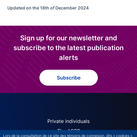
Updated on the 18th of December 2024
Sign up for our newsletter and
subscribe to the latest publication
alerts
Subscribe
ACPR site navigation (Engl
Private individuals
The ACPR
Lors de la consultation de ce site des témoins de connexion, dits « cookies »,