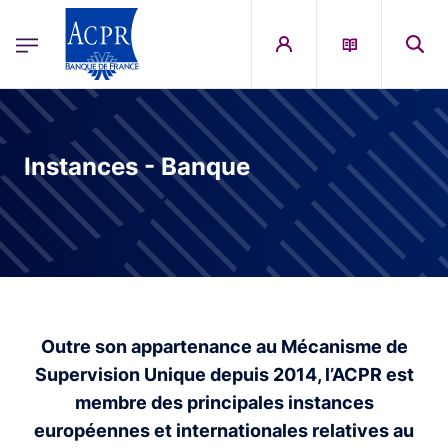
egion
ACPR Menu Principal (English)
Skip to main content
Instances - Banque
Outre son appartenance au Mécanisme de
Supervision Unique depuis 2014, l’ACPR est
membre des principales instances
européennes et internationales relatives au