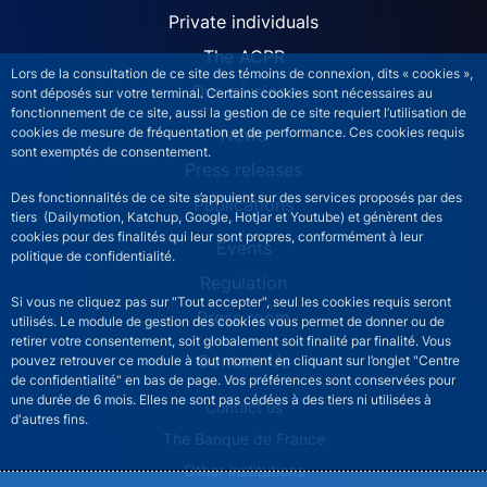
ACPR site navigation (Engl
Private individuals
The ACPR
Lors de la consultation de ce site des témoins de connexion, dits « cookies »,
Our missions
sont déposés sur votre terminal. Certains cookies sont nécessaires au
fonctionnement de ce site, aussi la gestion de ce site requiert l’utilisation de
News
cookies de mesure de fréquentation et de performance. Ces cookies requis
sont exemptés de consentement.
Press releases
Des fonctionnalités de ce site s’appuient sur des services proposés par des
Publications
tiers (Dailymotion, Katchup, Google, Hotjar et Youtube) et génèrent des
cookies pour des finalités qui leur sont propres, conformément à leur
Events
politique de confidentialité.
Regulation
Si vous ne cliquez pas sur "Tout accepter", seul les cookies requis seront
Press room
utilisés. Le module de gestion des cookies vous permet de donner ou de
retirer votre consentement, soit globalement soit finalité par finalité. Vous
Contact Us
pouvez retrouver ce module à tout moment en cliquant sur l’onglet "Centre
de confidentialité" en bas de page. Vos préférences sont conservées pour
une durée de 6 mois. Elles ne sont pas cédées à des tiers ni utilisées à
ACPR footer secondary menu (English)
Contact us
d'autres fins.
The Banque de France
Other institutions